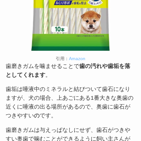
引用：
Amazon
歯磨きガムを噛ませることで
歯の汚れや歯垢を落
としてくれます
。
歯垢は唾液中のミネラルと結びついて歯石になり
ますが、犬の場合、上あごにある1番大きな奥歯の
近くに唾液の出る場所があるので、奥歯に歯石が
つきやすい
の
です。
歯磨きガムは与えっぱなしにせず、歯石がつきや
すい奥歯で噛むことができるように飼い主さんが