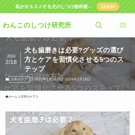
私がオススメする犬のしつけ教科書→
CLICK!
わんこのしつけ研究所
犬も歯磨きは必要?グッズの選び
2024
方とケアを習慣化させる5つのス
2/18
テップ
2022年1月21日
2024年2月18日
日常のケア
ホーム
日常のケア