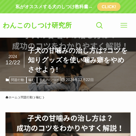
私がオススメする犬のしつけ教科書→
CLICK!
わんこのしつけ研究所
子犬の甘噛みの治し方は?コツを
2024
知りグッズを使い噛み癖をやめ
12/22
させよう!
2024年12月22日
問題行動
噛む
子犬のしつけ
ホーム
問題行動
噛む